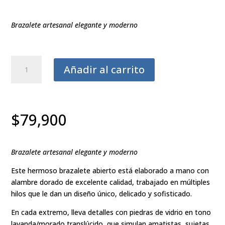
Brazalete artesanal elegante y moderno
Brazalete
Añadir al carrito
"Aura
de
Amatista"
cantidad
$
79,900
Brazalete artesanal elegante y moderno
Este hermoso brazalete abierto está elaborado a mano con
alambre dorado de excelente calidad, trabajado en múltiples
hilos que le dan un diseño único, delicado y sofisticado.
En cada extremo, lleva detalles con piedras de vidrio en tono
lavanda/morado translúcido, que simulan amatistas, sujetas