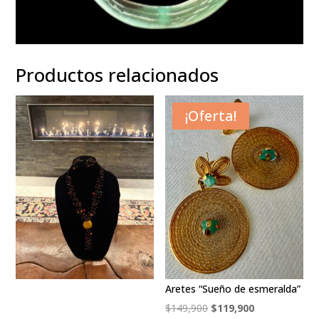
Productos relacionados
¡Oferta!
Aretes “Sueño de esmeralda”
Original
Current
$
149,900
$
119,900